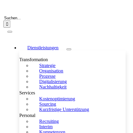
Zum
Inhalt
springen
Suche
nach:
Toggle
Navigation
Dienstleistungen
Transformation
Strategie
Organisation
Prozesse
Digitalisierung
Nachhaltigkeit
Services
Kostenoptimierung
Sourcing
Kurzfristige Unterstützung
Personal
Recruiting
Interim
Kompetenzen