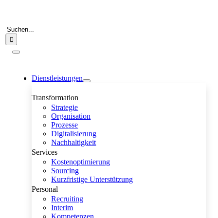
Zum
Inhalt
springen
Suche
nach:
Toggle
Navigation
Dienstleistungen
Transformation
Strategie
Organisation
Prozesse
Digitalisierung
Nachhaltigkeit
Services
Kostenoptimierung
Sourcing
Kurzfristige Unterstützung
Personal
Recruiting
Interim
Kompetenzen