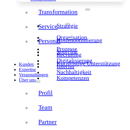
Transformation
Strategie
Service
Organisation
Kostenoptimierung
Personal
Prozesse
Sourcing
Recruiting
Digitalisierung
Kurzfristige Unterstützung
Kunden
Interim
Expertise
Nachhaltigkeit
Veranstaltungen
Kompetenzen
Über uns
Profil
Team
Partner