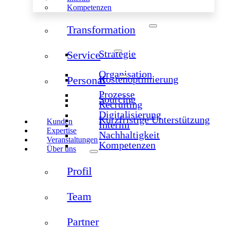
Kompetenzen
Transformation
Strategie
Service
Organisation
Kostenoptimierung
Personal
Prozesse
Sourcing
Recruiting
Digitalisierung
Kurzfristige Unterstützung
Kunden
Interim
Expertise
Nachhaltigkeit
Veranstaltungen
Kompetenzen
Über uns
Profil
Team
Partner