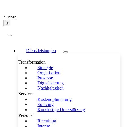
Zum
Inhalt
springen
Suche
nach:
Toggle
Navigation
Dienstleistungen
Transformation
Strategie
Organisation
Prozesse
Digitalisierung
Nachhaltigkeit
Services
Kostenoptimierung
Sourcing
Kurzfristige Unterstützung
Personal
Recruiting
Interim