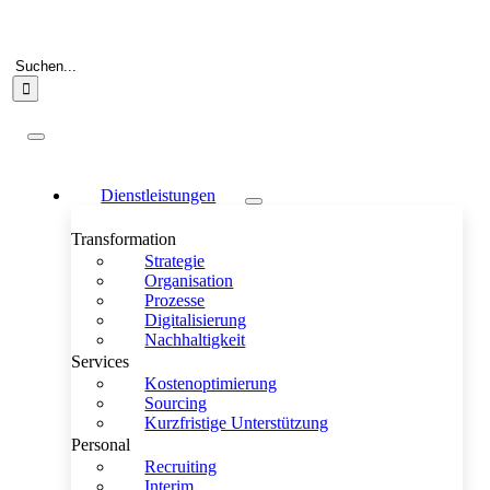
Zum
Inhalt
springen
Suche
nach:
Toggle
Navigation
Dienstleistungen
Transformation
Strategie
Organisation
Prozesse
Digitalisierung
Nachhaltigkeit
Services
Kostenoptimierung
Sourcing
Kurzfristige Unterstützung
Personal
Recruiting
Interim