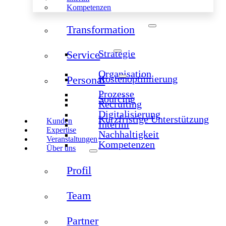
Kompetenzen
Transformation
Strategie
Service
Organisation
Kostenoptimierung
Personal
Prozesse
Sourcing
Recruiting
Digitalisierung
Kurzfristige Unterstützung
Kunden
Interim
Expertise
Nachhaltigkeit
Veranstaltungen
Kompetenzen
Über uns
Profil
Team
Partner