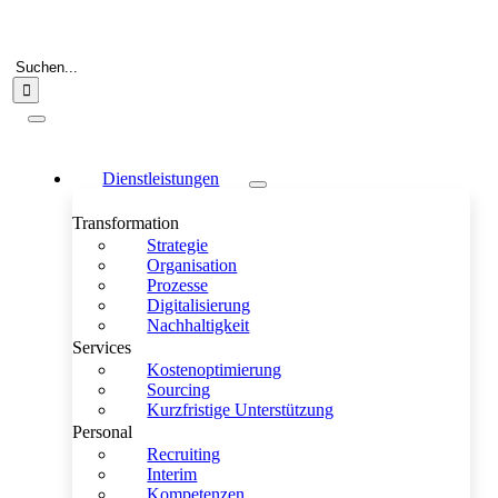
Zum
Inhalt
springen
Suche
nach:
Toggle
Navigation
Dienstleistungen
Transformation
Strategie
Organisation
Prozesse
Digitalisierung
Nachhaltigkeit
Services
Kostenoptimierung
Sourcing
Kurzfristige Unterstützung
Personal
Recruiting
Interim
Kompetenzen