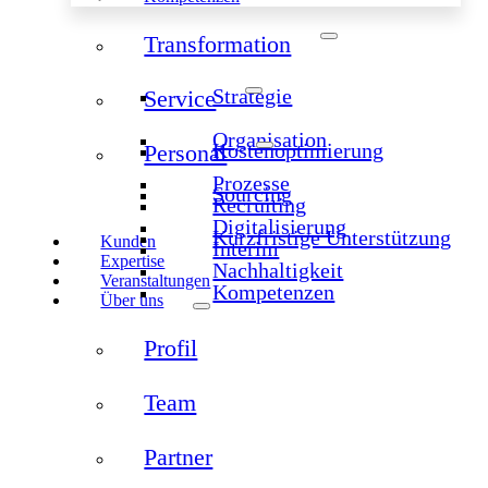
Transformation
Strategie
Service
Organisation
Kostenoptimierung
Personal
Prozesse
Sourcing
Recruiting
Digitalisierung
Kurzfristige Unterstützung
Kunden
Interim
Expertise
Nachhaltigkeit
Veranstaltungen
Kompetenzen
Über uns
Profil
Team
Partner